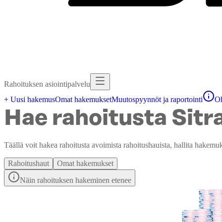
Rahoituksen asiointipalvelu
+ Uusi hakemus
Omat hakemukset
Muutospyynnöt ja raportointi
Oh
Hae rahoitusta Sitr
Täällä voit hakea rahoitusta avoimista rahoitushauista, hallita hakemu
Rahoitushaut
Omat hakemukset
Näin rahoituksen hakeminen etenee