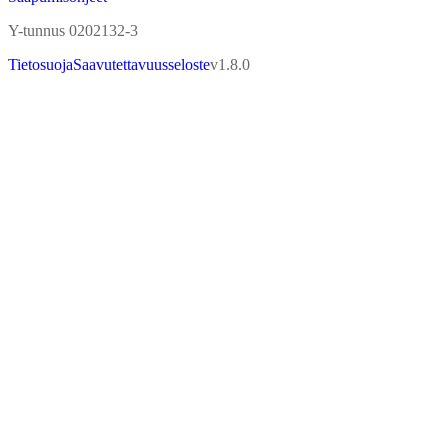
Saapumisohjeet
Y-tunnus 0202132-3
Tietosuoja
Saavutettavuusseloste
v
1.8.0