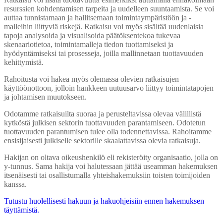
Ratkaisu voi lisätä tuottavuutta esimerkiksi auttamalla ennakoimaan
resurssien kohdentamisen tarpeita ja uudelleen suuntaamista. Se voi
auttaa tunnistamaan ja hallitsemaan toimintaympäristöön ja -
malleihin liittyviä riskejä. Ratkaisu voi myös sisältää uudenlaisia
tapoja analysoida ja visualisoida päätöksentekoa tukevaa
skenaariotietoa, toimintamalleja tiedon tuottamiseksi ja
hyödyntämiseksi tai prosesseja, joilla mallinnetaan tuottavuuden
kehittymistä.
Rahoitusta voi hakea myös olemassa olevien ratkaisujen
käyttöönottoon, jolloin hankkeen uutuusarvo liittyy toimintatapojen
ja johtamisen muutokseen.
Odotamme ratkaisuilta suoraa ja perusteltavissa olevaa välillistä
kytköstä julkisen sektorin tuottavuuden parantamiseen. Odotetun
tuottavuuden parantumisen tulee olla todennettavissa. Rahoitamme
ensisijaisesti julkiselle sektorille skaalattavissa olevia ratkaisuja.
Hakijan on oltava oikeushenkilö eli rekisteröity organisaatio, jolla on
y-tunnus. Sama hakija voi halutessaan jättää useamman hakemuksen
itsenäisesti tai osallistumalla yhteishakemuksiin toisten toimijoiden
kanssa.
Tutustu huolellisesti hakuun ja hakuohjeisiin ennen hakemuksen
täyttämistä.