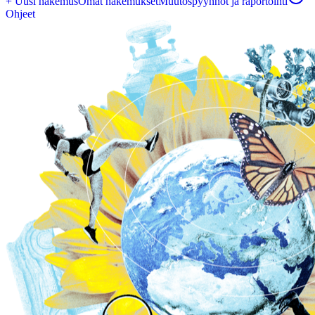
+ Uusi hakemus
Omat hakemukset
Muutospyynnöt ja raportointi
Ohjeet