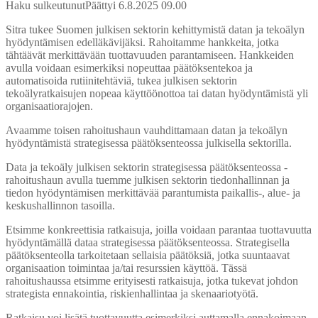
Haku sulkeutunut
Päättyi 6.8.2025 09.00
Sitra tukee Suomen julkisen sektorin kehittymistä datan ja tekoälyn
hyödyntämisen edelläkävijäksi. Rahoitamme hankkeita, jotka
tähtäävät merkittävään tuottavuuden parantamiseen. Hankkeiden
avulla voidaan esimerkiksi nopeuttaa päätöksentekoa ja
automatisoida rutiinitehtäviä, tukea julkisen sektorin
tekoälyratkaisujen nopeaa käyttöönottoa tai datan hyödyntämistä yli
organisaatiorajojen.
Avaamme toisen rahoitushaun vauhdittamaan datan ja tekoälyn
hyödyntämistä strategisessa päätöksenteossa julkisella sektorilla.
Data ja tekoäly julkisen sektorin strategisessa päätöksenteossa -
rahoitushaun avulla tuemme julkisen sektorin tiedonhallinnan ja
tiedon hyödyntämisen merkittävää parantumista paikallis-, alue- ja
keskushallinnon tasoilla.
Etsimme konkreettisia ratkaisuja, joilla voidaan parantaa tuottavuutta
hyödyntämällä dataa strategisessa päätöksenteossa. Strategisella
päätöksenteolla tarkoitetaan sellaisia päätöksiä, jotka suuntaavat
organisaation toimintaa ja/tai resurssien käyttöä. Tässä
rahoitushaussa etsimme erityisesti ratkaisuja, jotka tukevat johdon
strategista ennakointia, riskienhallintaa ja skenaariotyötä.