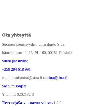
Ota yhteyttä
Suomen itsenäisyyden juhlarahasto Sitra
Itämerenkatu 11–13, PL 160, 00181 Helsinki
Sitran pääsivusto
+358 294 618 991
etunimi.sukunimi@sitra.fi tai
sitra@sitra.fi
Saapumisohjeet
Y-tunnus 0202132-3
Tietosuoja
Saavutettavuusseloste
v
1.8.0