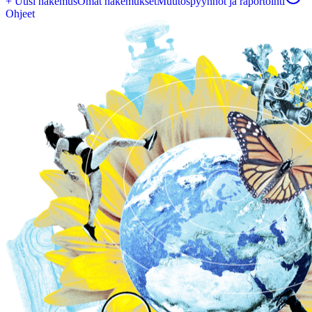
+ Uusi hakemus
Omat hakemukset
Muutospyynnöt ja raportointi
Ohjeet