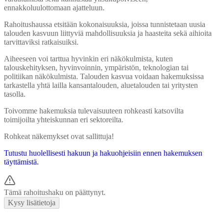
ennakkoluulottomaan ajatteluun.
Rahoitushaussa etsitään kokonaisuuksia, joissa tunnistetaan uusia
talouden kasvuun liittyviä mahdollisuuksia ja haasteita sekä aihioita
tarvittaviksi ratkaisuiksi.
Aiheeseen voi tarttua hyvinkin eri näkökulmista, kuten
talouskehityksen, hyvinvoinnin, ympäristön, teknologian tai
politiikan näkökulmista. Talouden kasvua voidaan hakemuksissa
tarkastella yhtä lailla kansantalouden, aluetalouden tai yritysten
tasolla.
Toivomme hakemuksia tulevaisuuteen rohkeasti katsovilta
toimijoilta yhteiskunnan eri sektoreilta.
Rohkeat näkemykset ovat sallittuja!
Tutustu huolellisesti hakuun ja hakuohjeisiin ennen hakemuksen
täyttämistä.
Tämä rahoitushaku on päättynyt.
Kysy lisätietoja