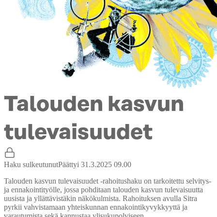
Talouden kasvun
tulevaisuudet
Haku sulkeutunut
Päättyi 31.3.2025 09.00
Talouden kasvun tulevaisuudet -rahoitushaku on tarkoitettu selvitys-
ja ennakointityölle, jossa pohditaan talouden kasvun tulevaisuutta
uusista ja yllättävistäkin näkökulmista. Rahoituksen avulla Sitra
pyrkii vahvistamaan yhteiskunnan ennakointikyvykkyyttä ja
varautumista sekä kannustaa ylisukupolviseen,