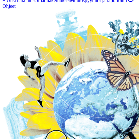
+ Uusi hakemus
Omat hakemukset
Muutospyynnöt ja raportointi
Ohjeet