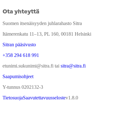
Ota yhteyttä
Suomen itsenäisyyden juhlarahasto Sitra
Itämerenkatu 11–13, PL 160, 00181 Helsinki
Sitran pääsivusto
+358 294 618 991
etunimi.sukunimi@sitra.fi tai
sitra@sitra.fi
Saapumisohjeet
Y-tunnus 0202132-3
Tietosuoja
Saavutettavuusseloste
v
1.8.0