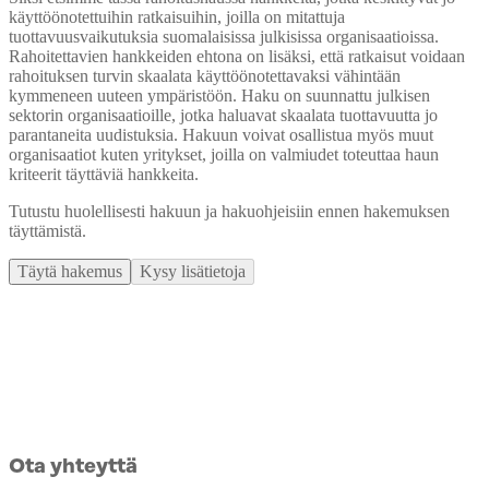
Siksi etsimme tässä rahoitushaussa hankkeita, jotka keskittyvät jo
käyttöönotettuihin ratkaisuihin, joilla on mitattuja
tuottavuusvaikutuksia suomalaisissa julkisissa organisaatioissa.
Rahoitettavien hankkeiden ehtona on lisäksi, että ratkaisut voidaan
rahoituksen turvin skaalata käyttöönotettavaksi vähintään
kymmeneen uuteen ympäristöön. Haku on suunnattu julkisen
sektorin organisaatioille, jotka haluavat skaalata tuottavuutta jo
parantaneita uudistuksia. Hakuun voivat osallistua myös muut
organisaatiot kuten yritykset, joilla on valmiudet toteuttaa haun
kriteerit täyttäviä hankkeita.
Tutustu huolellisesti hakuun ja hakuohjeisiin ennen hakemuksen
täyttämistä.
Täytä hakemus
Kysy lisätietoja