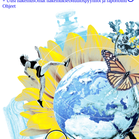
+ Uusi hakemus
Omat hakemukset
Muutospyynnöt ja raportointi
Ohjeet