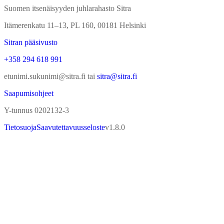
Ota yhteyttä
Suomen itsenäisyyden juhlarahasto Sitra
Itämerenkatu 11–13, PL 160, 00181 Helsinki
Sitran pääsivusto
+358 294 618 991
etunimi.sukunimi@sitra.fi tai
sitra@sitra.fi
Saapumisohjeet
Y-tunnus 0202132-3
Tietosuoja
Saavutettavuusseloste
v
1.8.0