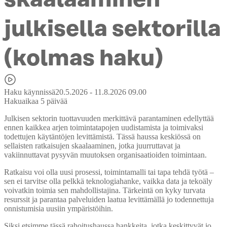
skaalaaminen
julkisella sektorilla
(kolmas haku)
Haku käynnissä
20.5.2026 - 11.8.2026 09.00
Hakuaikaa 5 päivää
Julkisen sektorin tuottavuuden merkittävä parantaminen edellyttää
ennen kaikkea arjen toimintatapojen uudistamista ja toimivaksi
todettujen käytäntöjen levittämistä. Tässä haussa keskiössä on
sellaisten ratkaisujen skaalaaminen, jotka juurruttavat ja
vakiinnuttavat pysyvän muutoksen organisaatioiden toimintaan.
Ratkaisu voi olla uusi prosessi, toimintamalli tai tapa tehdä työtä –
sen ei tarvitse olla pelkkä teknologiahanke, vaikka data ja tekoäly
voivatkin toimia sen mahdollistajina. Tärkeintä on kyky turvata
resurssit ja parantaa palveluiden laatua levittämällä jo todennettuja
onnistumisia uusiin ympäristöihin.